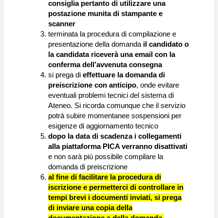
consiglia pertanto di utilizzare una
postazione munita di stampante e
scanner
terminata la procedura di compilazione e
presentazione della domanda
il candidato o
la candidata riceverà una email con la
conferma dell’avvenuta consegna
si prega di
effettuare la domanda di
preiscrizione con anticipo
, onde evitare
eventuali problemi tecnici del sistema di
Ateneo. Si ricorda comunque che il servizio
potrà subire momentanee sospensioni per
esigenze di aggiornamento tecnico
dopo la data di scadenza i collegamenti
alla piattaforma PICA verranno disattivati
e non sarà più possibile compilare la
domanda di preiscrizione
al fine di facilitare la procedura di
iscrizione e permetterci di controllare in
tempi brevi i documenti inviati, si prega
di inviare una copia della
documentazione e della domanda,