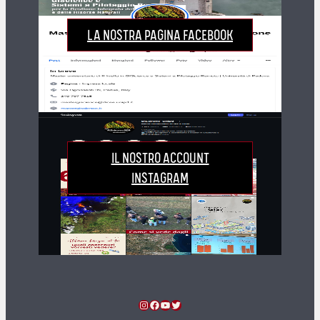
LA NOSTRA PAGINA FACEBOOK
IL NOSTRO ACCOUNT
INSTAGRAM
Instagram
Facebook
YouTube
Twitter