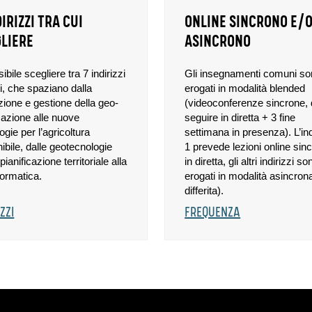
DIRIZZI TRA CUI
ONLINE SINCRONO E/
LIERE
ASINCRONO
ibile scegliere tra 7 indirizzi
Gli insegnamenti comuni s
i, che spaziano dalla
erogati in modalità blended
ione e gestione della geo-
(videoconferenze sincrone,
mazione alle nuove
seguire in diretta + 3 fine
ogie per l’agricoltura
settimana in presenza). L’in
ibile, dalle geotecnologie
1 prevede lezioni online sin
 pianificazione territoriale alla
in diretta, gli altri indirizzi so
formatica.
erogati in modalità asincrona
differita).
IZZI
FREQUENZA