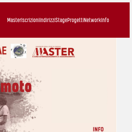
Master
Iscrizioni
Indirizzi
Stage
Progetti
Network
Info