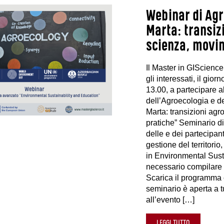
Webinar di Agr
Marta: transiz
scienza, movim
Il Master in GIScience
gli interessati, il gio
13.00, a partecipare a
dell’Agroecologia e de
Marta: transizioni agr
pratiche” Seminario d
delle e dei partecipan
gestione del territorio
in Environmental Susta
necessario compilare il
Scarica il programma 
seminario è aperta a tu
all’evento […]
LEGGI TUTTO