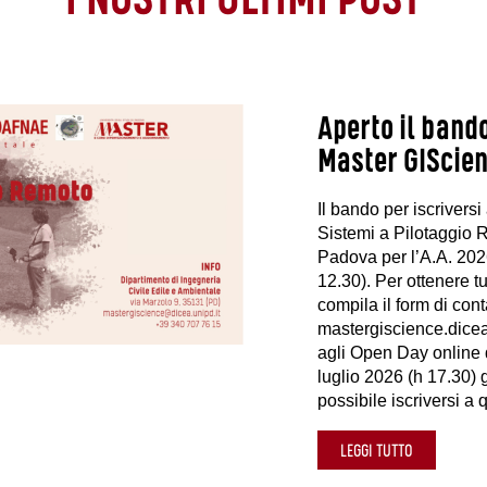
I NOSTRI ULTIMI POST
Aperto il bando
Master GIScien
Il bando per iscrivers
Sistemi a Pilotaggio R
Padova per l’A.A. 2026
12.30). Per ottenere t
compila il form di cont
mastergiscience.dicea
agli Open Day online 
luglio 2026 (h 17.30) 
possibile iscriversi a 
LEGGI TUTTO