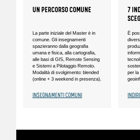
UN PERCORSO COMUNE
7 IN
SCEG
La parte iniziale del Master è in
È
poss
comune. Gli insegnamenti
divers
spazieranno dalla geografia
produz
umana e fisica, alla cartografia,
infor
alle basi di GIS, Remote Sensing
tecnol
e Sistemi a Pilotaggio Remoto.
sosten
Modalità di svolgimento: blended
per la
(online + 3 weekend in presenza).
geoin
INSEGNAMENTI COMUNI
INDIR