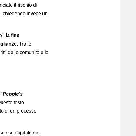
ciato il rischio di
he, chiedendo invece un
e”:
la fine
aglianze
. Tra le
itti delle comunità e la
 “
People’s
Questo testo
tto di un processo
dato su capitalismo,