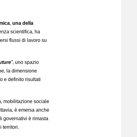
mica
,
una della
nza scientifica, ha
rsi flussi di lavoro su
uture
”
, uno spazio
ine, la dimensione
 e definito risultati
a, mobilitazione sociale
uttavia, è emersa anche
li governativi è rimasta
territori.