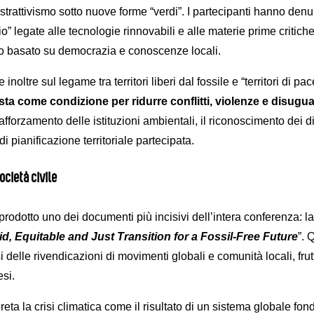
strattivismo sotto nuove forme “verdi”. I partecipanti hanno denun
io” legate alle tecnologie rinnovabili e alle materie prime critic
 basato su democrazia e conoscenze locali.
inoltre sul legame tra territori liberi dal fossile e “territori di pac
ista come condizione per ridurre conflitti, violenze e disugu
fforzamento delle istituzioni ambientali, il riconoscimento dei dir
i pianificazione territoriale partecipata.
ocietà civile
rodotto uno dei documenti più incisivi dell’intera conferenza: la
id, Equitable and Just Transition for a Fossil-Free Future
”. 
 delle rivendicazioni di movimenti globali e comunità locali, fru
si.
reta la crisi climatica come il risultato di un sistema globale fon