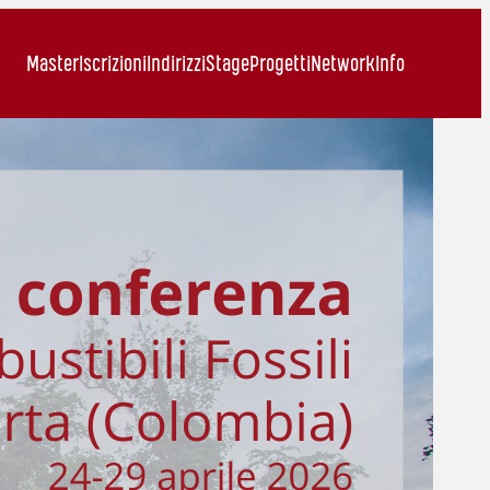
Master
Iscrizioni
Indirizzi
Stage
Progetti
Network
Info