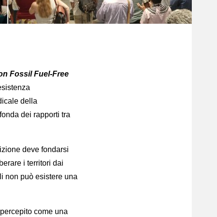
n Fossil Fuel-Free
resistenza
dicale della
nda dei rapporti tra
nsizione deve fondarsi
erare i territori dai
li non può esistere una
 percepito come una