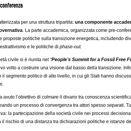
 conferenza
terizzata per una struttura tripartita:
una
componente accade
governativa
. La parte accademica, organizzata come pre-confere
 e proposte politiche sulla transizione energetica, includendo dive
estrattivismo e le politiche di
phase-out.
tà civile si è riunita nel
“
People’s Summit for a Fossil Free F
o volto a costruire una visione dal basso della transizione. Inf
il segmento politico di alto livello, in cui gli Stati hanno discusso
i.
 avuto l’obiettivo di colmare il divario tra conoscenza scientific
creando un processo di convergenza tra attori spesso separati. T
iva: la partecipazione della società civile nei processi decisiona
l rischio di una distanza tra dichiarazioni politiche e istanze dei 