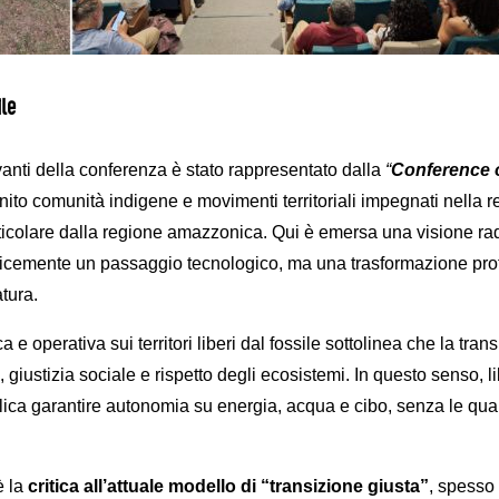
ile
vanti della conferenza è stato rappresentato dalla
“
Conference o
unito comunità indigene e movimenti territoriali impegnati nella 
articolare dalla regione amazzonica. Qui è emersa una visione ra
icemente un passaggio tecnologico, ma una trasformazione profo
tura.
a e operativa sui territori liberi dal fossile sottolinea che la tra
, giustizia sociale e rispetto degli ecosistemi. In questo senso, lib
plica garantire autonomia su energia, acqua e cibo, senza le qua
è la
critica all’attuale modello di “transizione giusta”
, spesso