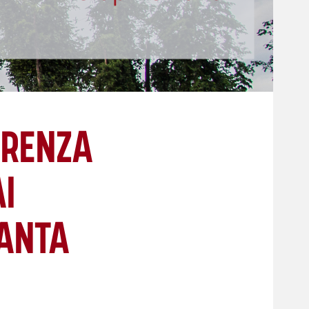
ERENZA
I
SANTA