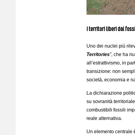
I territori liberi dal foss
Uno dei nuclei più rile
Territories
”
, che ha ri
all’estrattivismo, in p
transizione: non sempl
società, economia e na
La dichiarazione politic
su sovranità territoriale
combustibili fossili im
reale alternativa.
Un elemento centrale 