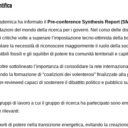
tifica
ademica ha informato il
Pre-conference Synthesis Report (
azioni del mondo della ricerca per i governi. Nel corso delle d
critiche volte a superare l’impostazione tecno-ottimista della 
lare la necessità di riconoscere maggiormente il ruolo della soci
ili fossili e gli squilibri di potere tra comunità territoriali e capi
oltre sottolineato l’importanza di consolidare la rete internaziona
do la formazione di “coalizioni dei volenterosi” finalizzate alla 
eer-reviewed capaci di sostenere il dibattito politico e pubblico s
i gruppi di lavoro a cui il gruppo di ricerca ha partecipato sono 
 rilevanti:
porti di potere nella transizione energetica, evitando la creazion