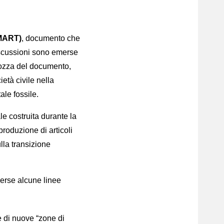
SMART)
, documento che
iscussioni sono emerse
bozza del documento,
età civile nella
tale fossile.
le costruita durante la
produzione di articoli
ulla transizione
emerse alcune linee
e di nuove “zone di